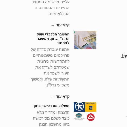
עלייה מרשימה במספר
התיירים והסטודנטים
הבינלאומיים
קרא עוד ←
המשבר הכלכלי ושוק
הנדל״ן ביוון: ממשבר
לצמיחה
אתונה עוברת סדרה של
).
פרויקטים משמעותיים
להתחדשות עירונית
שמטרתם לשדרג את
העיר, לשפר את
התשתיות שלה, ולמשוך
משקיעי נדל״ן.
קרא עוד ←
תשלום מס רכישה ביוון
הדגמה ומדריך מלא
כיצד לשלם מס רכישה
ביוון מחשבון הבנק