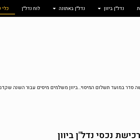
ת
נדל"ן ביוון
נדל"ן באתונה
לוח נדל"ן
כלי 
עשה סדר במועד תשלום המיסוי…ביוון משלמים מיסים עבור השנה שקדמ
ישת נכסי נדל"ן ביוון