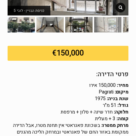
כניסת הבניין - לובי 5
€150,000
פרטי הדירה:
מחיר:
150,000 אירו
מיקום:
Pagrati
שנת בניה:
1975
גודל:
51 מ"ר
חלוקה:
חדר שינה + סלון + מרפסת
קומה:
3 + מעלית
מרחק ממטרו:
בשכונת פאגראטי אין תחנת מטרו, אבל הדירה
ממקומת באזור החם של פאגראטי ובמרחק הליכה מהגנים