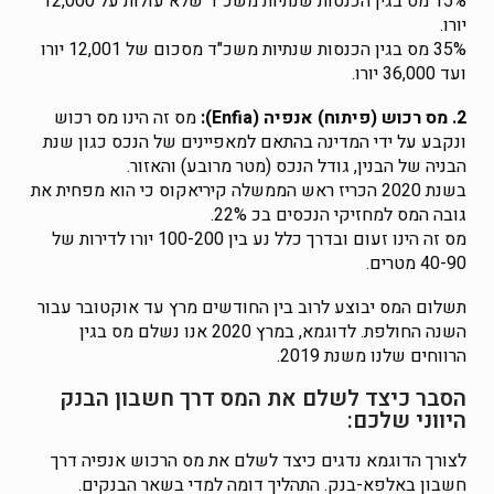
15% מס בגין הכנסות שנתיות משכ"ד שלא עולות על 12,000
יורו.
35% מס בגין הכנסות שנתיות משכ"ד מסכום של 12,001 יורו
ועד 36,000 יורו.
2. מס רכוש (פיתוח) אנפיה (Enfia):
מס זה הינו מס רכוש
ונקבע על ידי המדינה בהתאם למאפיינים של הנכס כגון שנת
הבניה של הבנין, גודל הנכס (מטר מרובע) והאזור.
בשנת 2020 הכריז ראש הממשלה קיריאקוס כי הוא מפחית את
גובה המס למחזיקי הנכסים בכ 22%.
מס זה הינו זעום ובדרך כלל נע בין 100-200 יורו לדירות של
40-90 מטרים.
תשלום המס יבוצע לרוב בין החודשים מרץ עד אוקטובר עבור
השנה החולפת. לדוגמא, במרץ 2020 אנו נשלם מס בגין
הרווחים שלנו משנת 2019.
הסבר כיצד לשלם את המס דרך חשבון הבנק
היווני שלכם:
לצורך הדוגמא נדגים כיצד לשלם את מס הרכוש אנפיה דרך
חשבון באלפא-בנק. התהליך דומה למדי בשאר הבנקים.