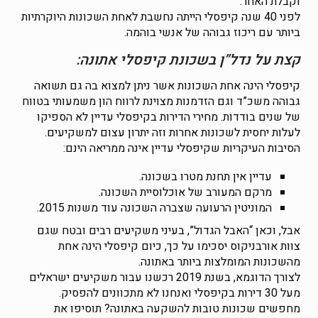
וקבלת האחר.
לפני 40 שנה קיפסלי הייתה נחשבת לאחת השכונות היוקרתיות
ביותר עם ריכוז גבוהה של אנשי בוהמה.
קצת על נדל”ן בשכונת קיפסלי אתונה:
קיפסלי הינה אחת השכונות אשר ניתן למצוא בה גם תשואה
גבוהה משכ”ד וגם הזדמנות מצוינת לרווח הון משמעותי בטווח
של שנים בודדות. מחירי הדירות בקיפסלי עדיין לא הספיקו
לעלות יחסית לשכונות אחרות וזה יתרון עצום למשקיעים.
הסיבות העיקריות שקיפסלי עדיין אינה ממריאה הינם:
עדיין אין תחנת מטרו בשכונה.
מרקם המעורב של אוכלוסיית השכונה.
המוניטין הרעועה שצברה השכונה עוד משנות 2015.
אבל, וכאן “האבל הגדול”, בעיני משקיעים רבים ובטח שגם
צוות אורבניקוס יסכימו על כך, כיום קיפסלי הינה אחת
מהשכונות המומלצות ביותר באתונה.
לצורך הדוגמא, בשנת 2019 רכשנו עבור משקיעים ישראלים
מעל 30 דירות בקיפסלי ואנחנו לא מתכוונים להפסיק.
מחפשים שכונות טובות להשקעה באתונה? תוסיפו את