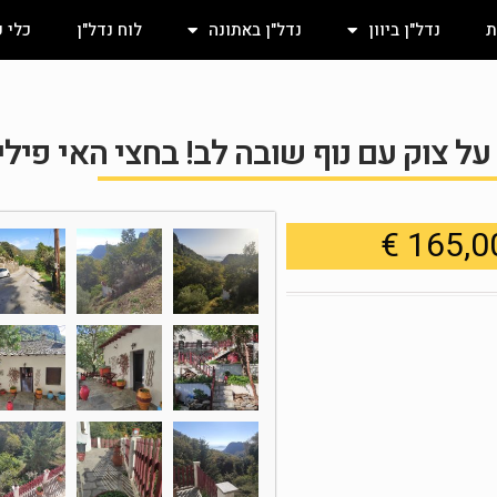
ת
נדל"ן ביוון
נדל"ן באתונה
לוח נדל"ן
כלי 
ל צוק עם נוף שובה לב! בחצי האי פיליו