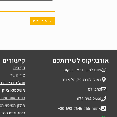
« הקודם
אורבניקוס לשירותכם
קישורים נ
דף בית
ניווט למשרדי אורבניקוס
צור קשר
ראול ולנברג 20, תל אביב
תהליך רכישת נכ
כתבו לנו
משכנתא ביוון
התחדשות עירונ
072-394-2666
מילון המיסוי המ
אתונה: 30-693-2646-255+
היסטוריית המש