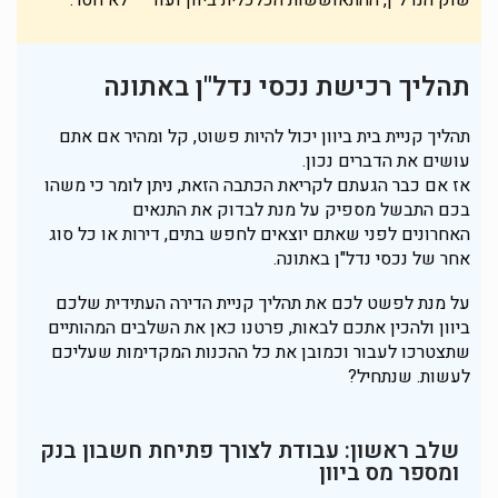
שוק הנדל"ן, ההתאוששות הכלכלית ביוון ועוד – לא חסר.
תהליך רכישת נכסי נדל"ן באתונה
תהליך קניית בית ביוון יכול להיות פשוט, קל ומהיר אם אתם
עושים את הדברים נכון.
אז אם כבר הגעתם לקריאת הכתבה הזאת, ניתן לומר כי משהו
בכם התבשל מספיק על מנת לבדוק את התנאים
האחרונים לפני שאתם יוצאים לחפש בתים, דירות או כל סוג
אחר של נכסי נדל"ן באתונה.
על מנת לפשט לכם את תהליך קניית הדירה העתידית שלכם
ביוון ולהכין אתכם לבאות, פרטנו כאן את השלבים המהותיים
שתצטרכו לעבור וכמובן את כל ההכנות המקדימות שעליכם
לעשות. שנתחיל?
שלב ראשון: עבודת לצורך פתיחת חשבון בנק
ומספר מס ביוון