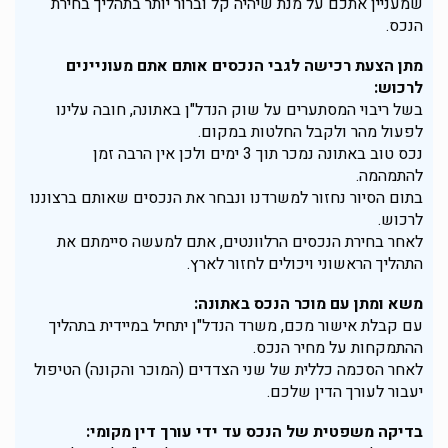
שמעניין אתכם על מנת שיהיה קל וברור יותר בתהליך בחירת
הנכס.
מתן הצעת רכישה לגבי הנכסים אותם אתם מעוניינים
לרכוש:
בשל ריבוי המסתערים על שוק הנדל"ן באתונה, חובה עלינו
לפעול מהר ולקבל החלטות במקום.
נכס טוב באתונה נמכר תוך 3 ימים ולכן אין הרבה זמן
להתמהמה.
בתום הסיור נחזור למשרדנו ונבחר את הנכסים שאותם ברצוננו
לרכוש.
לאחר בחירת הנכסים הרלוונטים, אתם למעשה סיימתם את
התהליך הראשוני ויכולים לחזור לארץ.
משא ומתן עם מוכר הנכס באתונה:
עם קבלת אישור מכם, משרד הנדל"ן יתחיל במיידית בתהליך
ההתמקחות על מחיר הנכס.
לאחר הסכמה כללית של שני הצדדים (המוכר והקונה) הטיפול
יעבור לעורך הדין שלכם.
בדיקה משפטית של הנכס עד ידי עורך דין מקומי: