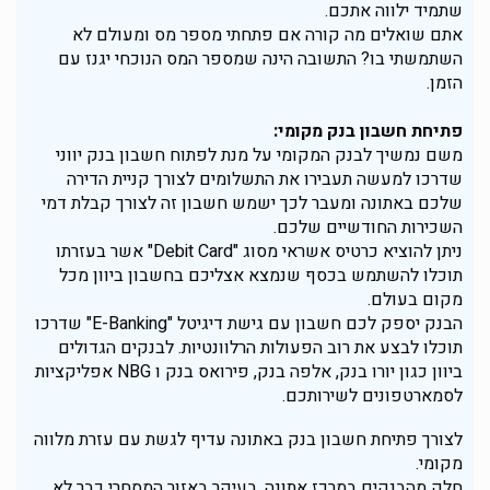
שתמיד ילווה אתכם.
אתם שואלים מה קורה אם פתחתי מספר מס ומעולם לא
השתמשתי בו? התשובה הינה שמספר המס הנוכחי יגנז עם
הזמן.
פתיחת חשבון בנק מקומי:
משם נמשיך לבנק המקומי על מנת לפתוח חשבון בנק יווני
שדרכו למעשה תעבירו את התשלומים לצורך קניית הדירה
שלכם באתונה ומעבר לכך ישמש חשבון זה לצורך קבלת דמי
השכירות החודשיים שלכם.
ניתן להוציא כרטיס אשראי מסוג "Debit Card" אשר בעזרתו
תוכלו להשתמש בכסף שנמצא אצליכם בחשבון ביוון מכל
מקום בעולם.
הבנק יספק לכם חשבון עם גישת דיגיטל "E-Banking" שדרכו
תוכלו לבצע את רוב הפעולות הרלוונטיות. לבנקים הגדולים
ביוון כגון יורו בנק, אלפה בנק, פירואס בנק ו NBG אפליקציות
לסמארטפונים לשירותכם.
לצורך פתיחת חשבון בנק באתונה עדיף לגשת עם עזרת מלווה
מקומי.
חלק מהבנקים במרכז אתונה, בעיקר באזור המסחרי כבר לא