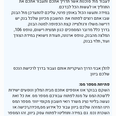
לעבוד מול סוכנות אשר תדריך אתכם ותעבור אתכם את
התהליך או לעשות הכל לבדכם.
במידה ותעשו הכול באופן פרטי, עליכם להתעדכן מול הבנק
שבו אתם רוצים לפתוח את החשבון מכיוון שלכל בנק יש
דרישה משלו ורגולצייה קצת הכפופה למטה הבנק.
בדרך כלל מדובר המסמכים כגון תמצית רישום, טופס 106,
המלצה מהבנק, טופס ארנונה, תעודת נישואין במידת הצורך
ועוד, תלוי בבנק.
להלן אבני הדרך העיקריות אותם נעבור בדרך לרכישת הנכס
שלכם ביוון:
פתיחת מספר מס:
השקם בבוקר אנו אוספים אתכם מבית המלון ונוסעים ישירות
ללשכת המס על מנת לפתוח עבורכם מספר מס. את כל זאת
נעשה בליווי נציג משרד רואי חשבון מקומי יווני. מספר המס
הינו המזהה שלכם ביוון עבור כל אירוע מס,מכירה,רכישה או
השכרת נכס. גם במידה ותחליטו לפתוח עסק ביוון, זהו המספר