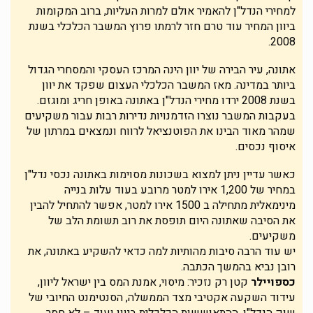
למחירי הנדל"ן להאמיר אולם למרות העליות, ברוב המקומות
ביוון המחיר עוד טרם חזר לרמתו פרוץ המשבר הכלכלי בשנת
2008.
אתונה, עיר הבירה של יוון הינה המרכז העסקי והמסחרי הגדול
ביותר במדינה. מאז המשבר הכלכלי העצום שפקד את יוון
בשנת 2008 ירדו מחירי הנדל"ן באתונה באופן חריג ומוגזם.
בעקבות המשבר נוצרו הזדמנויות נדירות רבות עבור משקיעים
שמהר מאוד הבינו את הפוטנציאל לרווח ונמצאים במרתון של
איסוף נכסים.
כאשר עדיין ניתן למצוא בשכונות מסוימות באתונה נכסי נדל"ן
במחיר של 1,200 אירו למטר מרובע בעוד עלות בנייה
מינימאלית מתחילה ב 1500 אירו למטר, אפשר להתחיל להבין
את הסיבה שאתונה היום תופסת את רוב תשומת הלב של
משקיעים.
יש עוד הרבה סיבות מהותיות למה כדאי להשקיע באתונה, את
רובן נביא בהמשך הכתבה.
כספויילר
קטן רק נזכיר: מיסוי, אמנת המס בין ישראל ליוון,
עידוד השקעה אקטיבי מצד הממשלה, הסנטימנט החיובי של