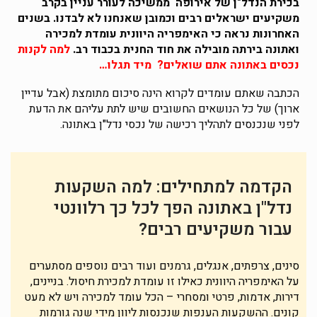
בכירת הנדל"ן של אירופה ממשיכה לעורר עניין בקרב
משקיעים ישראלים רבים וכמובן שאנחנו לא לבדנו. בשנים
האחרונות נראה כי האימפריה היוונית עומדת למכירה
ואתונה בירתה מובילה את חוד החנית בכבוד רב.
למה לקנות
נכסים באתונה אתם שואלים? מיד תגלו…
הכתבה שאתם עומדים לקרוא הינה סיכום מתומצת (אבל עדיין
ארוך) של כל הנושאים החשובים שיש לתת עליהם את הדעת
לפני שנכנסים לתהליך רכישה של נכסי נדל"ן באתונה.
הקדמה למתחילים: למה השקעות
נדל"ן באתונה הפך לכל כך רלוונטי
עבור משקיעים רבים?
סינים, צרפתים, אנגלים, גרמנים ועוד רבים נוספים מסתערים
על האימפריה היוונית כאילו זו עומדת למכירת חיסול. בניינים,
דירות, אדמות, פרטי ומסחרי – הכל עומד למכירה ויש לא מעט
קונים. ההשקעות הענפות שנכנסות ליוון מידי שנה גורמות