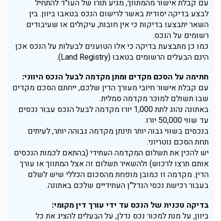
עם קבלת אישור מהמתווך, מגיע תורו של העו"ד להתחיל
לבצע
בדיקה יסודית באשר לרישום הנכס בטאבו ביוון. בין
השאר יתבצעו בדיקות כי אין חובות, עיקולים או שעיבודים
רשומים על הנכס.
כמו כן מתבצעת בדיקה כי אלו הטוענים לבעלות על הנכס אכן
הינם הבעלים הרשומים בטאבו (Land Registry).
חתימה על הסכם מקדים ומתן מקדמה לבעל הנכס היווני:
עם קבלת אישור חיובי מעורך הדין שלכם,
ייחתם הסכם מקדים
שבו תשולם למוכר מקדמה סמלית.
באתונה נהוג לתת 1,000 יורו מקדמה לבעל הנכס עבור נכסים
עד שווי 50,000 יורו.
בנכסים בשווי גבוה יותר תינתן מקדמה גבוהה יותר, לעיתים
תחת הסכם נוטריוני.
יש להכין את תשלום המקדמה העתידי (בהתאם לכמות הנכסים
אותם תרצו לרכוש) ולהשאיר תשלום זה אצל המתווך או עורך
הדין. מקדמה זו כמובן מופחת מהסכום הכללי שיש לשלם
בעבור רכישת נכסי הנדל"ן העתידיים שלכם באתונה.
בדיקה טכנית של הנכס עד ידי עורך דין מקומי:
ביוון, על מנת למכור נכס נדלן, על הבעלים להציג את כל