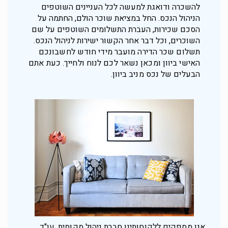
להשכרה ודואגת למעשה לכל העניינים השוטפים
הניהול הנכס. החל במציאת שוכר הולם, החתמה על
הסכם שכירות, העברת התשלומים השוטפים על שם
השוכרים, וכל דבר אחר הקשור ישירות לניהול הנכס.
תשלום שכר הדירה מועבר מידי חודש לחשבונכם
האישי ביוון ומכאן נשאר לכם לנוח ולחייך. כעת אתם
הבעלים של נכס מניב ביוון.
אנו מספקים ללקוחותינו חברת ניהול מקומית, עו"ד