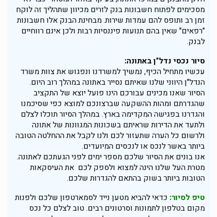
מסכימים לפתוח חשבונות בנק לזרים מכיוון שתהליך זה לוקח
זמן רב ותופס להם עמדות שירות. מבחינת הבנק אלו חשבונות
"רפאים" שאין בהם תנועות פיננסיות רבות ולכן אינם רווחיים
לבנק.
סיור נכסי נדל"ן באתונה:
עכשיו מתחיל הכיף, נמשיך למשרדנו ונפגוש את צוות משרד
הנדל"ן היווני שלנו שאיתם נסייר באתונה במהלך רוב היום.
הסיור שאנו מכינים עבורכם הינו פועל יוצא של התקציב
שהגדרתם ומהות ההשקעה שברצונכם למוצא כפי שסיכמנו
והגדרנו בפגישה המקדימה בארץ. במהלך הסיור תוכלו לצלם
ולתעד את הדירות שראיתם בשכונות המגוונות של אתונה
ולרשום כל הערה שתעזור לכם ולנו לקבל את ההחלטה הטובה
ביותר באשר לנכס או לנכסים המיועדים.
אנו בונים את הסיור שלכם מספר ימים לפני הגעתכם לאתונה.
מטרת העל שלנו הינה למצוא ולספק לכם את העיסקאות
הטובות ביותר בשוק בהתאם להגדרות שלכם.
טיפ לסיור:
כדאי להביא מטען נייד לסמארטפון שלכם ולפנות
מקום בטלפון לתמונות וסרטונים רבים. טוב לצלם כל נכס