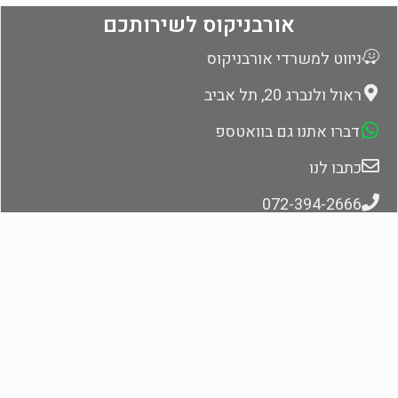
אורבניקוס לשירותכם
ניווט למשרדי אורבניקוס
ראול ולנברג 20, תל אביב
דברו אתנו גם בוואטספ
כתבו לנו
072-394-2666
אתונה: 30-693-2646-255+
צרו קשר ונחזור בהקדם