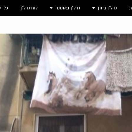
ת
נדל"ן ביוון
נדל"ן באתונה
לוח נדל"ן
כלי 