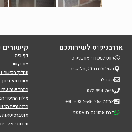
אורבניקוס לשירותכם
קישורים נ
דף בית
ניווט למשרדי אורבניקוס
צור קשר
ראול ולנברג 20, תל אביב
תהליך רכישת נכ
כתבו לנו
משכנתא ביוון
התחדשות עירונ
072-394-2666
מילון המיסוי המ
אתונה: 30-693-2646-255+
היסטוריית המש
דברו אתנו גם בוואטספ
אוניברסיטאות 
תיירות שיא ביוון