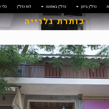
ת
נדל"ן ביוון
נדל"ן באתונה
לוח נדל"ן
כלי 
כותרת גלרייה