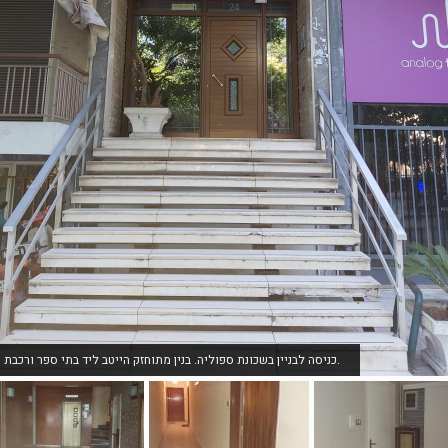
כניסה לבניין בשכונת ספוליה. בנין מתוחזק הייטב ליד בתי ספר ורכבת.