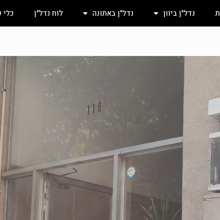
ת
נדל"ן ביוון
נדל"ן באתונה
לוח נדל"ן
כלי 