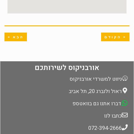
« הקודם
הבא »
אורבניקוס לשירותכם
ניווט למשרדי אורבניקוס
ראול ולנברג 20, תל אביב
דברו אתנו גם בוואטספ
כתבו לנו
072-394-2666