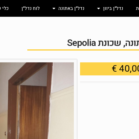
ת
נדל"ן ביוון
נדל"ן באתונה
לוח נדל"ן
כלי 
שכונת Sepolia