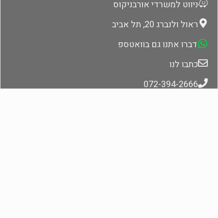
ניווט למשרדי אורבניקוס
ראול ולנברג 20, תל אביב
דברו אתנו גם בוואטספ
כתבו לנו
072-394-2666
אתונה: 30-693-2646-255+
צרו קשר ונחזור בהקדם