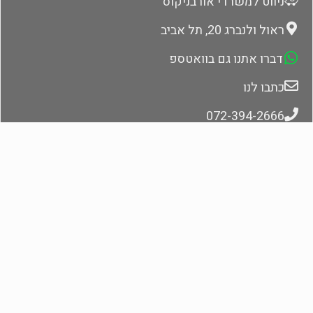
ניווט למשרדי אורבניקוס
ראול ולנברג 20, תל אביב
דברו אתנו גם בוואטספ
כתבו לנו
072-394-2666
אתונה: 30-693-2646-255+
צרו קשר ונחזור בהקדם