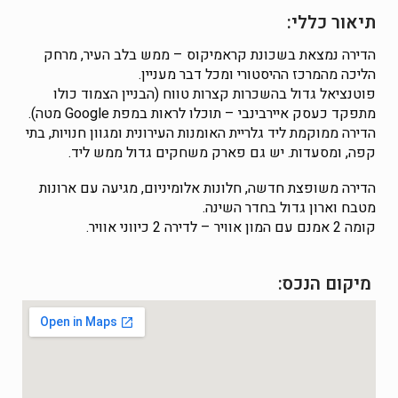
תיאור כללי:
הדירה נמצאת בשכונת קראמיקוס – ממש בלב העיר, מרחק
הליכה מהמרכז ההיסטורי ומכל דבר מעניין.
פוטנציאל גדול בהשכרות קצרות טווח (
הבניין הצמוד כולו
מתפקד כעסק איירבינבי – תוכלו לראות במפת Google מטה)
.
הדירה ממוקמת ליד גלריית האומנות העירונית ומגוון חנויות, בתי
קפה, ומסעדות. יש גם פארק משחקים גדול ממש ליד.
הדירה משופצת חדשה, חלונות אלומיניום, מגיעה עם ארונות
מטבח וארון גדול בחדר השינה.
קומה 2 אמנם עם המון אוויר – לדירה 2 כיווני אוויר
.
מיקום הנכס: