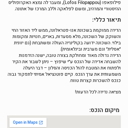
פילופאפו (Lofos Filopappou), ומעבר לה נמצא האקרופוליס
ההיסטורי והמרהיב, ומשם לפלאקה וללב המרכז של אתונה.
תיאור כללי:
הדירה ממוקמת בשכונת אנו-פטראלונה, ממש ליד האזור החי
והשוקק של השכונה, מלא מסעדות, בארים, חנויות ומקומות
בילוי. השכונה ידועה בקולינריה העולה ומשתבחת (גם יוונית
״אסלית״ וגם מערבית ובינלאומית).
הדירה גדולה מאוד ומחולקת בצורה טובה, ישנה הזדמנות
להשבחה אדירה של הנכס ע״י שיפוץ – ניתן לשבור את הקיר
ולפתוח את המטבח להול הכניסה והסלון – דבר היעלה
משמעותית את ערך הנכס. קיים פוטנציאל אמיתי לתפקוד גבוה
כנכס להשכרות קצרות טווח.
מציאה נדירה לכל הדעות!
מיקום הנכס: