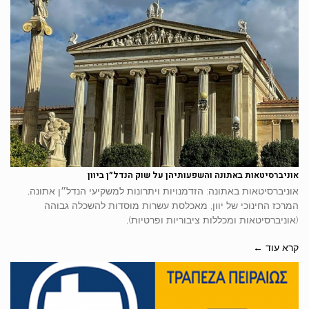
אוניברסיטאות באתונה והשפעותיהן על שוק הנדל״ן ביוון
אוניברסיטאות באתונה: הזדמנויות ויתרונות למשקיעי הנדל״ן אתונה,
המרכז החינוכי של יוון, מאכלסת עשרות מוסדות להשכלה גבוהה
(אוניברסיטאות ומכללות ציבוריות ופרטיות),
קרא עוד ←