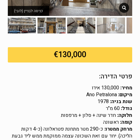
כניסה לבניין (לובי)
€130,000
פרטי הדירה:
מחיר:
130,000 אירו
מיקום:
Ano Petralona
שנת בניה:
1978
גודל:
60 מ"ר
חלוקה:
חדר שינה + סלון + מרפסות
קומה:
ראשונה
מרחק ממטרו:
כ-290 מטר מתחנת פטראלונה (כ-4 דקות
הליכה). יחד עם זאת השכונה עצמה ממוקמת ממש ליד גבעת