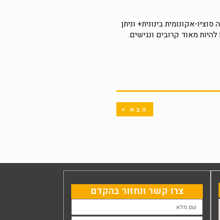
וציו-אקונומית בינונית+ וניתן
היות מאוד קרובים ונגישים.
הבא »
צרו קשר ונחזור בהקדם