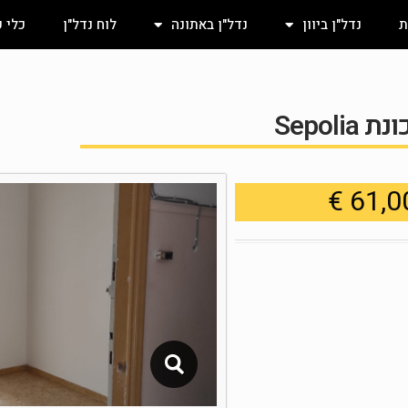
ת
נדל"ן ביוון
נדל"ן באתונה
לוח נדל"ן
כלי 
Sepol