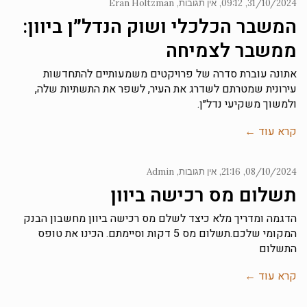
31/10/2024
09:12
אין תגובות
Eran Holtzman
המשבר הכלכלי ושוק הנדל״ן ביוון:
ממשבר לצמיחה
אתונה עוברת סדרה של פרויקטים משמעותיים להתחדשות
עירונית שמטרתם לשדרג את העיר, לשפר את התשתיות שלה,
ולמשוך משקיעי נדל״ן.
קרא עוד ←
08/10/2024
21:16
אין תגובות
Admin
תשלום מס רכישה ביוון
הדגמה ומדריך מלא כיצד לשלם מס רכישה ביוון מחשבון הבנק
המקומי שלכם.תשלום מס 5 דקות וסיימתם. הכינו את טופס
התשלום
קרא עוד ←