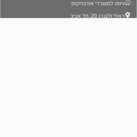
ניווט למשרדי אורבניקוס
ראול ולנברג 20, תל אביב
דברו אתנו גם בוואטספ
כתבו לנו
072-394-2666
אתונה: 30-693-2646-255+
צרו קשר ונחזור בהקדם