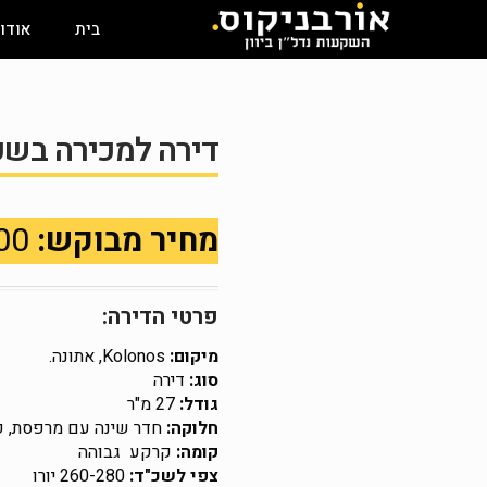
בית
אודו
דירה למכירה בשכונת os
מחיר מבוקש:
35,000 €
פרטי הדירה:
מיקום:
Kolonos, אתונה.
סוג:
דירה
גודל:
27 מ"ר
חלוקה:
חדר שינה עם מרפסת, פ
קומה:
קרקע גבוהה
צפי לשכ"ד:
260-280 יורו