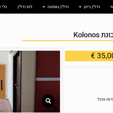
ת
נדל"ן ביוון
נדל"ן באתונה
לוח נדל"ן
כלי 
Kolon
ינת אוכל