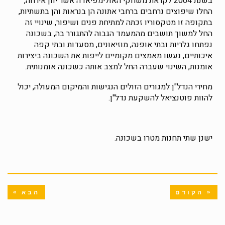
בשנת 2004 לקראת משחקי האולימפיאדה אשר יוון אירחה,
החלו שיפוצים נרחבים ברחבי אתונה הן בנראות והן בתשתיות,
בתקופה זו מטקסוריו זכתה למתיחת פנים ושיפור, שינויי זה
החל למשוך תושבים מהמעמד הגבוה להתגורר בה, בשכונה
נפתחו גלריות ובתי אופנה, מוזיאונים, מסעדות ובתי קפה
איכותיים, נעשו מאמצים מקומיים לייפות את השכונה ביצירות
אומנות, השינוי שעברה החל למצב אותה כשכונה אומנותית.
מחירי הנדל"ן למגורים הזולים הנגישות והמיקום המעולה, יכול
להוות פוטנציאל להשקעת נדל"ן.
ישנן שתי תחנות מטרו בשכונה.
« הקודם
הבא »